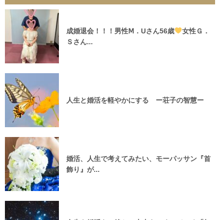
成婚退会！！！男性Ⅿ．Uさん56歳
女性Ｇ．
Ｓさん...
人生と婚活を軽やかにする ー荘子の智慧ー
婚活、人生で考えてみたい、モーパッサン『首
飾り』が...