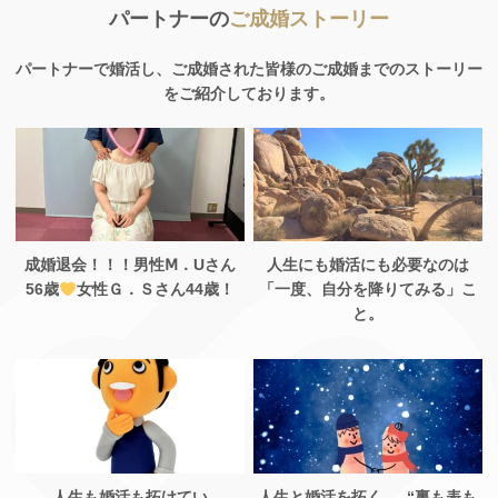
パートナーの
ご成婚ストーリー
パートナーで婚活し、ご成婚された皆様のご成婚までのストーリー
をご紹介しております。
成婚退会！！！男性Ⅿ．Uさん
人生にも婚活にも必要なのは
56歳
女性Ｇ．Ｓさん44歳！
「一度、自分を降りてみる」こ
と。
人生も婚活も拓けてい
人生と婚活を拓く — “裏も表も