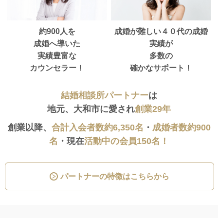
約900人を
成婚が難しい４０代の成婚
成婚へ導いた
実績が
実績豊富な
多数の
カウンセラー！
確かなサポート！
結婚相談所パートナー
は
地元、大和市に愛され
創業29年
創業以降、
合計入会者数約6,350名
・
成婚者数約900
名
・現在
活動中の会員150名！
パートナーの特徴はこちらから