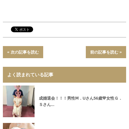
« 次の記事を読む
前の記事を読む »
よく読まれている記事
成婚退会！！！男性Ⅿ．Uさん56歳💛女性Ｇ．
Ｓさん...