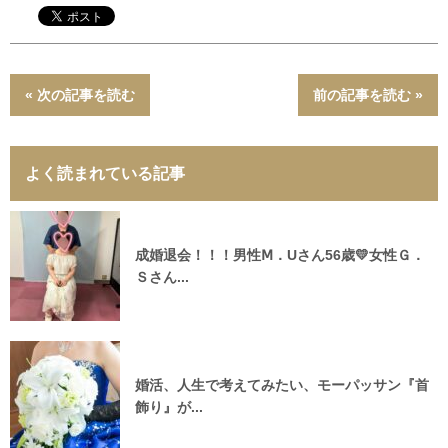
« 次の記事を読む
前の記事を読む »
よく読まれている記事
成婚退会！！！男性Ⅿ．Uさん56歳💛女性Ｇ．
Ｓさん...
婚活、人生で考えてみたい、モーパッサン『首
飾り』が...