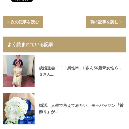
« 次の記事を読む
前の記事を読む »
よく読まれている記事
成婚退会！！！男性Ⅿ．Uさん56歳💛女性Ｇ．
Ｓさん...
婚活、人生で考えてみたい、モーパッサン『首
飾り』が...