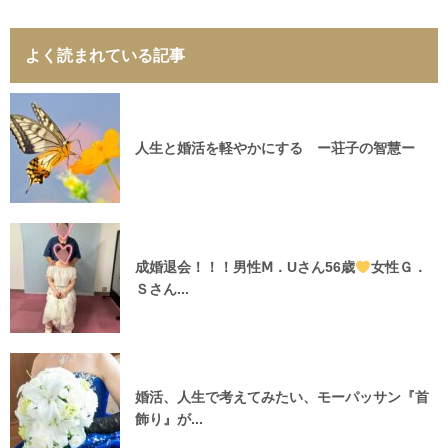
よく読まれている記事
人生と婚活を軽やかにする ー荘子の智慧ー
成婚退会！！！男性Ⅿ．Uさん56歳
女性Ｇ．
Ｓさん...
婚活、人生で考えてみたい、モーパッサン『首
飾り』が...